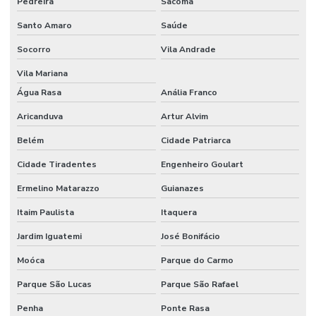
Pedreira
Sacomã
Santo Amaro
Saúde
Socorro
Vila Andrade
Vila Mariana
Água Rasa
Anália Franco
Aricanduva
Artur Alvim
Belém
Cidade Patriarca
Cidade Tiradentes
Engenheiro Goulart
Ermelino Matarazzo
Guianazes
Itaim Paulista
Itaquera
Jardim Iguatemi
José Bonifácio
Moóca
Parque do Carmo
Parque São Lucas
Parque São Rafael
Penha
Ponte Rasa