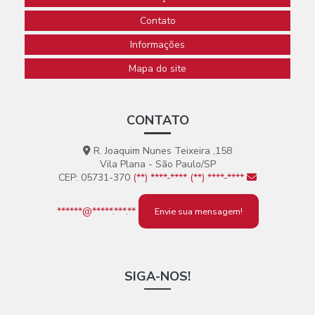
Contato
Informações
Mapa do site
CONTATO
R. Joaquim Nunes Teixeira ,158
Vila Plana - São Paulo/SP
CEP: 05731-370
(**) ****-****
(**) ****-****
******@*****.***.**
Envie sua mensagem!
SIGA-NOS!