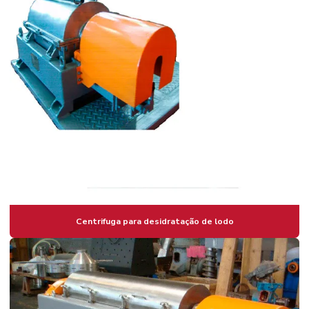
Desaguamento de lodo de eta
Desaguamento de lodo de ete
Desidratador de lodo
Fábrica de centrifugas
Manutenção preventiva centrifuga
Prensa desaguadora
Prensa desidratadora
Reforma de centrifugas
Separadoras centrifugas a venda
Centrifuga para desidratação de lodo
Sistema de desidratação de lodo