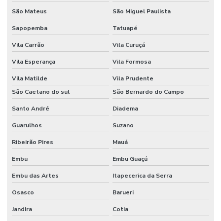
São Mateus
São Miguel Paulista
Sapopemba
Tatuapé
Vila Carrão
Vila Curuçá
Vila Esperança
Vila Formosa
Vila Matilde
Vila Prudente
São Caetano do sul
São Bernardo do Campo
Santo André
Diadema
Guarulhos
Suzano
Ribeirão Pires
Mauá
Embu
Embu Guaçú
Embu das Artes
Itapecerica da Serra
Osasco
Barueri
Jandira
Cotia