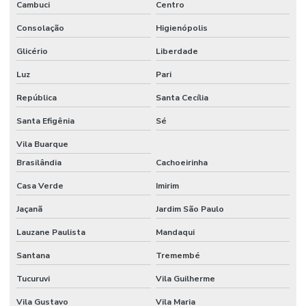
Cambuci
Centro
Consolação
Higienópolis
Glicério
Liberdade
Luz
Pari
República
Santa Cecília
Santa Efigênia
Sé
Vila Buarque
Brasilândia
Cachoeirinha
Casa Verde
Imirim
Jaçanã
Jardim São Paulo
Lauzane Paulista
Mandaqui
Santana
Tremembé
Tucuruvi
Vila Guilherme
Vila Gustavo
Vila Maria