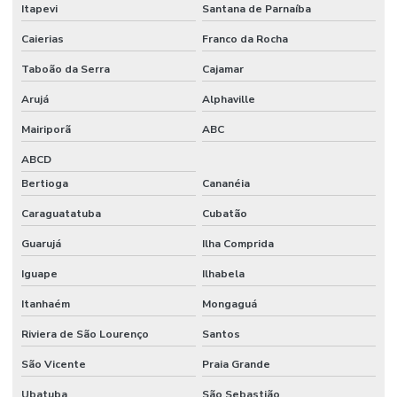
Itapevi
Santana de Parnaíba
Caierias
Franco da Rocha
Taboão da Serra
Cajamar
Arujá
Alphaville
Mairiporã
ABC
ABCD
Bertioga
Cananéia
Caraguatatuba
Cubatão
Guarujá
Ilha Comprida
Iguape
Ilhabela
Itanhaém
Mongaguá
Riviera de São Lourenço
Santos
São Vicente
Praia Grande
Ubatuba
São Sebastião