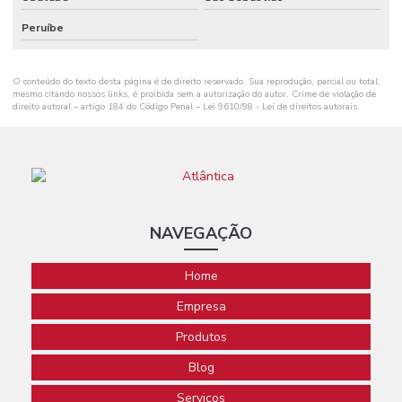
Peruíbe
O conteúdo do texto desta página é de direito reservado. Sua reprodução, parcial ou total,
mesmo citando nossos links, é proibida sem a autorização do autor. Crime de violação de
direito autoral – artigo 184 do Código Penal –
Lei 9610/98 - Lei de direitos autorais
.
NAVEGAÇÃO
Home
Empresa
Produtos
Blog
Serviços