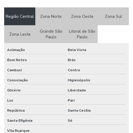
Região Central
Zona Norte
Zona Oeste
Zona Sul
Grande São
Litoral de São
Zona Leste
Paulo
Paulo
Aclimação
Bela Vista
Bom Retiro
Brás
Cambuci
Centro
Consolação
Higienópolis
Glicério
Liberdade
Luz
Pari
República
Santa Cecília
Santa Efigênia
Sé
Vila Buarque