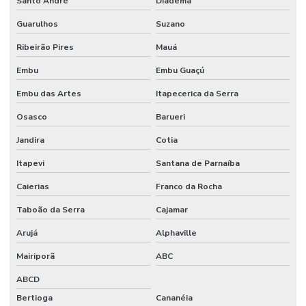
Santo André
Diadema
Guarulhos
Suzano
Ribeirão Pires
Mauá
Embu
Embu Guaçú
Embu das Artes
Itapecerica da Serra
Osasco
Barueri
Jandira
Cotia
Itapevi
Santana de Parnaíba
Caierias
Franco da Rocha
Taboão da Serra
Cajamar
Arujá
Alphaville
Mairiporã
ABC
ABCD
Bertioga
Cananéia