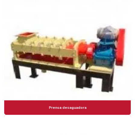
Desaguamento de lodo de eta
Desaguamento de lodo de ete
Desidratador de lodo
Fábrica de centrifugas
Manutenção preventiva centrifuga
Prensa desaguadora
Prensa desidratadora
Reforma de centrifugas
Separadoras centrifugas a venda
Sistema de desidratação de lodo
Prensa desaguadora