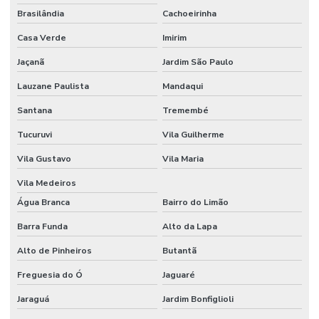
Brasilândia
Cachoeirinha
Casa Verde
Imirim
Jaçanã
Jardim São Paulo
Lauzane Paulista
Mandaqui
Santana
Tremembé
Tucuruvi
Vila Guilherme
Vila Gustavo
Vila Maria
Vila Medeiros
Água Branca
Bairro do Limão
Barra Funda
Alto da Lapa
Alto de Pinheiros
Butantã
Freguesia do Ó
Jaguaré
Jaraguá
Jardim Bonfiglioli