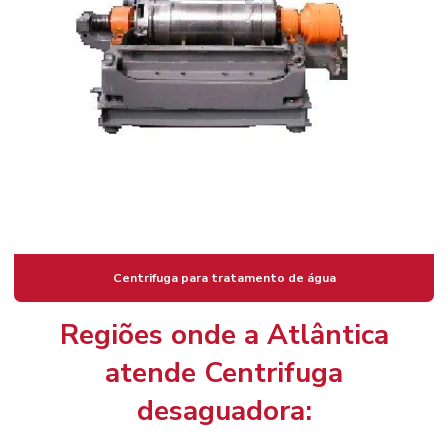
Centrifuga para tratamento de água
Regiões onde a Atlântica
atende Centrifuga
desaguadora: