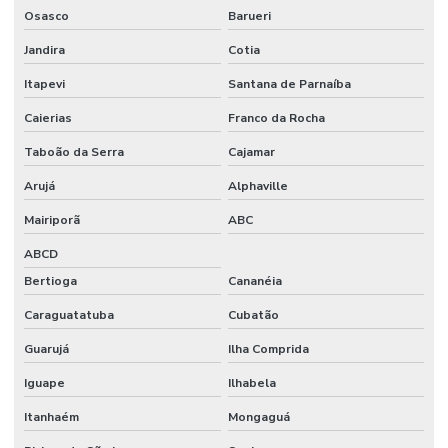
Osasco
Barueri
Jandira
Cotia
Itapevi
Santana de Parnaíba
Caierias
Franco da Rocha
Taboão da Serra
Cajamar
Arujá
Alphaville
Mairiporã
ABC
ABCD
Bertioga
Cananéia
Caraguatatuba
Cubatão
Guarujá
Ilha Comprida
Iguape
Ilhabela
Itanhaém
Mongaguá