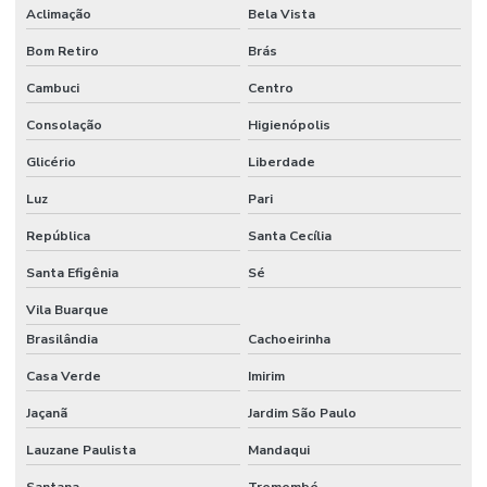
Aclimação
Bela Vista
Bom Retiro
Brás
Cambuci
Centro
Consolação
Higienópolis
Glicério
Liberdade
Luz
Pari
República
Santa Cecília
Santa Efigênia
Sé
Vila Buarque
Brasilândia
Cachoeirinha
Casa Verde
Imirim
Jaçanã
Jardim São Paulo
Lauzane Paulista
Mandaqui