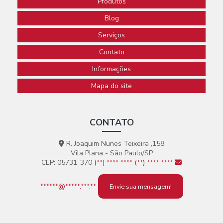
Produtos
Blog
Serviços
Contato
Informações
Mapa do site
CONTATO
R. Joaquim Nunes Teixeira ,158
Vila Plana - São Paulo/SP
CEP: 05731-370
(**) ****-****
(**) ****-****
******@*****.***.**
Envie sua mensagem!