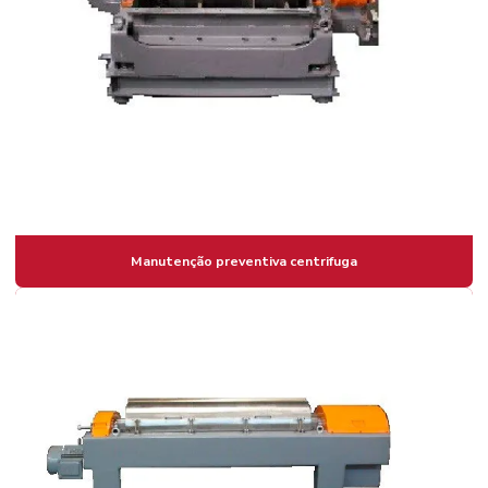
Prensa desaguadora
Prensa desidratadora
Reforma de centrifugas
Separadoras centrifugas a venda
Sistema de desidratação de lodo
Manutenção preventiva centrifuga